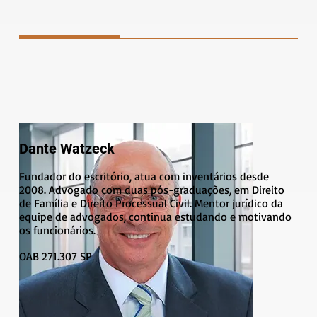
Dante Watzeck
Fundador do escritório, atua com inventários desde
2008. Advogado com duas pós-graduações, em Direito
de Família e Direito Processual Civil. Mentor jurídico da
equipe de advogados, continua estudando e motivando
os funcionários.
​OAB 271.307 SP