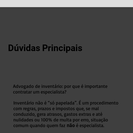
Dúvidas Principais
Advogado de inventário: por que é importante
contratar um especialista?
Inventário não é “só papelada”. É um procedimento
com regras, prazos e impostos que, se mal
conduzido, gera atrasos, gastos extras e até
nulidades ou 100% de multa por erro, situação
comum quando quem faz
é especialista.
não