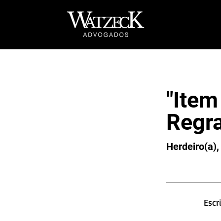
"Item
Regra
Herdeiro(a),
Escr