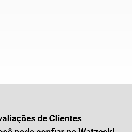
valiações de Clientes
ocê pode confiar no Watzeck!